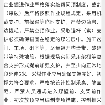
企业掘进作业严格落实敲帮问顶制度，截割
（爆破）后严格按照作业规程规定，采用机
载支护、前探梁等临时支护，严禁边凿岩、
边撬毛，严禁空顶作业。采取锚杆（索）支
护必须确保锚固在稳定的煤岩层中。施工岔
门、车场、硐室等，尽量避开构造带、破碎
带等特殊地段，根据现场实际采用架棚等复
合支护形式提前加强支护，并至少向正常地
段延伸
5
米。采煤作业应当确保支架完好、初
撑力符合要求，严格按设计控制采高、端面
距，严禁人员违规进入煤壁前、支架前作
业。初次放顶应当编制专项措施，控制推采