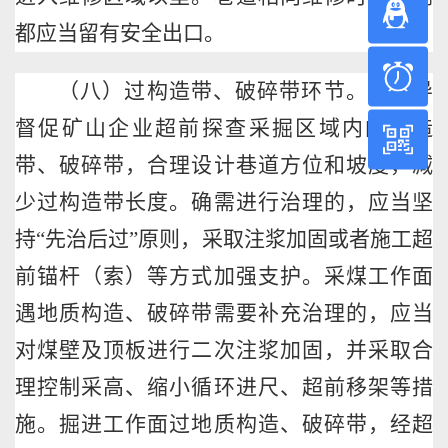
18
都应当留有安全出口。
9:
（八）过构造带、破碎带环节。要指导
督促矿山企业超前探查采掘区域内的构造
微
带、破碎带，合理设计巷道方位和坡度，减
少过构造带长度。确需进行治理的，应当坚
持
“先治后过”原则，采取注浆加固或者施工超
前锚杆（索）等方式加强支护。采煤工作面
遇地质构造、破碎带需要补充治理的，应当
对煤壁及顶板进行二次注浆加固，并采取合
理控制采高、缩小循环进尺、超前移架等措
施。掘进工作面过地质构造、破碎带，经超