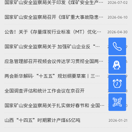
国家矿山安全监察局关于印发《煤矿安全生产标准化定级办法》 和《煤矿安全生产标准化基本要求及评分方法》的通知
2026-07-02
服务项目
国家矿山安全监察局召开《煤矿重大事故隐患判定标准》宣贯视频会
2026-06-10
人力资源
公告！关于《存量煤炭行业标准（MT）优化评估结论》
2026-04-30
证书查询
13
国家矿山安全监察局关于 加强矿山企业反“三违”工作的通知
2026-04-29
联系我们
应急管理部召开视频会议传达学习贯彻全国两会精神 部署加强安全防范重点工作
2026-03-16
18
两会新华解码·“十五五”规划纲要草案丨三张图看“十五五”中国“新颜值”
2026-03-09
9:
全国调查评估和统计工作会议在京召开
2026-02-28
微
国家矿山安全监察局关于扎实做好春节和 全国两会期间矿山安全风险防范工作的通知 矿安〔2026〕30号
2026-01-30
山西“十四五”时期累计产煤65亿吨
2026-01-21